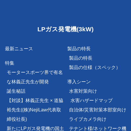
LPガス発電機(3kW)
最新ニュース
製品の特長
製品の特長
特集
製品の仕様（スペック）
モータースポーツ界で有名
な林義正先生が開発
導入シーン
誕生秘話
水害対策向け
【対談】林義正先生 × 道脇
水害ハザードマップ
裕先生
((株)NejiLaw代表取
自治体/災害対策本部室向け
締役社長)
ライブカメラ向け
新たにLPガス発電機の国土
テナント様/
ネットワーク機