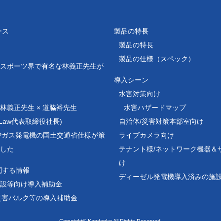
ース
製品の特長
製品の特長
製品の仕様（スペック）
スポーツ界で有名な林義正先生が
導入シーン
水害対策向け
林義正先生 × 道脇裕先生
水害ハザードマップ
ejiLaw代表取締役社長)
自治体/災害対策本部室向け
Pガス発電機の国土交通省仕様が策
ライブカメラ向け
した
テナント様/
ネットワーク機器＆
け
関する情報
ディーゼル発電機導入済みの施
設等向け導入補助金
災害バルク等の導入補助金