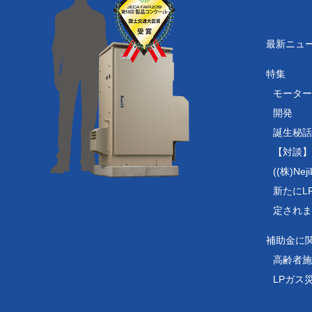
最新ニュ
特集
モーター
開発
誕生秘話
【対談】
((株)N
新たにL
定されま
補助金に
高齢者施
LPガス