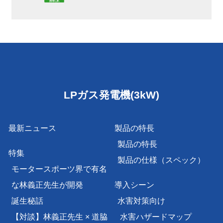
LPガス発電機(3kW)
最新ニュース
製品の特長
製品の特長
特集
製品の仕様（スペック）
モータースポーツ界で有名
な林義正先生が開発
導入シーン
誕生秘話
水害対策向け
【対談】林義正先生 × 道脇
水害ハザードマップ