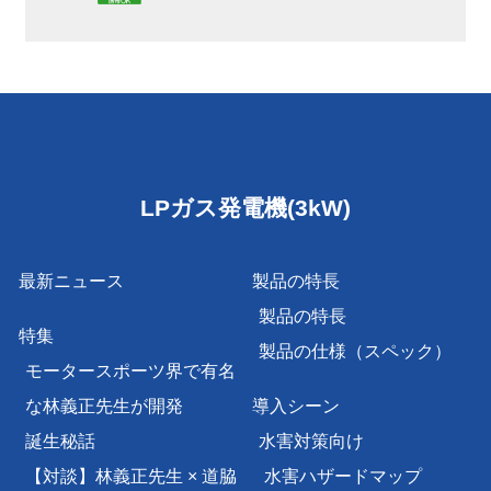
LPガス発電機(3kW)
最新ニュース
製品の特長
製品の特長
特集
製品の仕様（スペック）
モータースポーツ界で有名
な林義正先生が開発
導入シーン
誕生秘話
水害対策向け
【対談】林義正先生 × 道脇
水害ハザードマップ