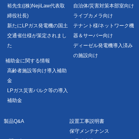
裕先生
((株)NejiLaw代表取
自治体/災害対策本部室向け
締役社長)
ライブカメラ向け
新たにLPガス発電機の国土
テナント様/
ネットワーク機
交通省仕様が策定されまし
器＆サーバー向け
た
ディーゼル発電機導入済み
の施設向け
補助金に関する情報
高齢者施設等向け導入補助
金
LPガス災害バルク等の導入
補助金
製品Q&A
設置工事説明書
保守メンテナンス