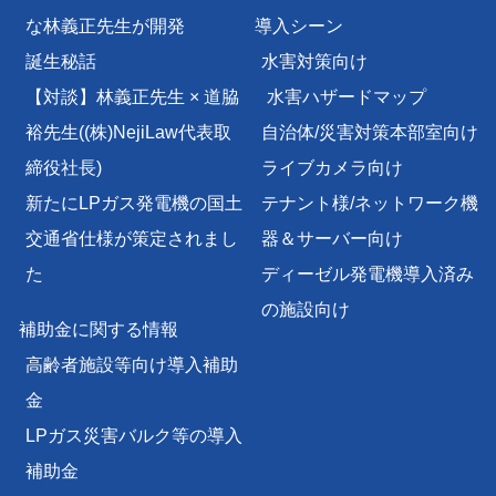
な林義正先生が開発
導入シーン
誕生秘話
水害対策向け
【対談】林義正先生 × 道脇
水害ハザードマップ
裕先生
((株)NejiLaw代表取
自治体/災害対策本部室向け
締役社長)
ライブカメラ向け
新たにLPガス発電機の国土
テナント様/
ネットワーク機
交通省仕様が策定されまし
器＆サーバー向け
た
ディーゼル発電機導入済み
の施設向け
補助金に関する情報
高齢者施設等向け導入補助
金
LPガス災害バルク等の導入
補助金