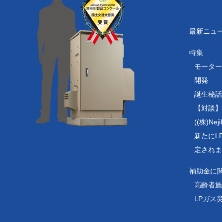
最新ニュ
特集
モーター
開発
誕生秘話
【対談】
((株)N
新たにL
定されま
補助金に
高齢者施
LPガス