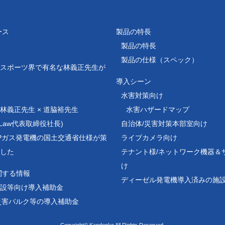
ース
製品の特長
製品の特長
製品の仕様（スペック）
スポーツ界で有名な林義正先生が
導入シーン
水害対策向け
林義正先生 × 道脇裕先生
水害ハザードマップ
ejiLaw代表取締役社長)
自治体/災害対策本部室向け
Pガス発電機の国土交通省仕様が策
ライブカメラ向け
した
テナント様/
ネットワーク機器＆
け
関する情報
ディーゼル発電機導入済みの施
設等向け導入補助金
災害バルク等の導入補助金