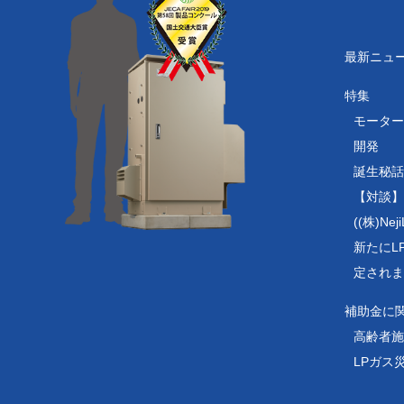
最新ニュ
特集
モーター
開発
誕生秘話
【対談】
((株)N
新たにL
定されま
補助金に
高齢者施
LPガス