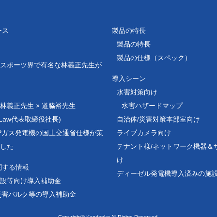
ース
製品の特長
製品の特長
製品の仕様（スペック）
スポーツ界で有名な林義正先生が
導入シーン
水害対策向け
林義正先生 × 道脇裕先生
水害ハザードマップ
ejiLaw代表取締役社長)
自治体/災害対策本部室向け
Pガス発電機の国土交通省仕様が策
ライブカメラ向け
した
テナント様/
ネットワーク機器＆
け
関する情報
ディーゼル発電機導入済みの施
設等向け導入補助金
災害バルク等の導入補助金