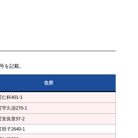
号を記載。
住所
仁科401-1
宇久須270-1
安良里97-2
田子2640-1