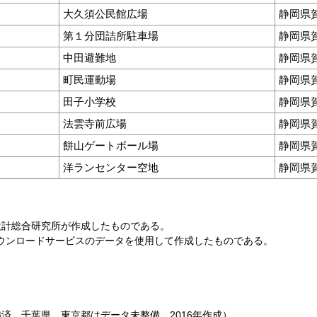
大久須公民館広場
静岡県
第１分団詰所駐車場
静岡県賀
中田避難地
静岡県賀
町民運動場
静岡県賀
田子小学校
静岡県賀
法雲寺前広場
静岡県
餅山ゲートボール場
静岡県賀
洋ランセンター空地
静岡県賀
設計総合研究所が作成したものである。
ダウンロードサービスのデータを使用して作成したものである。
済、千葉県、東京都はデータ未整備、2016年作成）