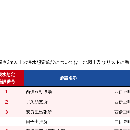
深さ2m以上の浸水想定施設については、地図上及びリストに番
浸水想定
施設名称
施設番号
1
西伊豆町役場
西伊豆町
2
宇久須支所
西伊豆町
3
安良里出張所
西伊豆町
田子出張所
西伊豆町