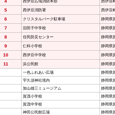
4
西伊豆広域消防本部
西伊豆町
5
西伊豆消防署
西伊豆町
6
クリスタルパーク駐車場
静岡県賀
7
旧田子中学校
静岡県賀
8
住民防災センター
静岡県賀
9
仁科小学校
静岡県
10
西伊豆中学校
静岡県賀
11
浜公民館
静岡県
一色ふれあい広場
静岡県賀
宇久須神社境内
静岡県
加山雄三ミュージアム
静岡県賀
賀茂小学校
静岡県賀
賀茂中学校
静岡県賀
神田公民館広場
静岡県賀