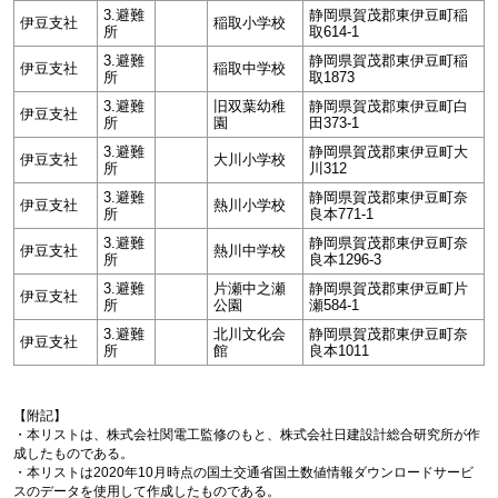
3.避難
静岡県賀茂郡東伊豆町稲
伊豆支社
稲取小学校
所
取614-1
3.避難
静岡県賀茂郡東伊豆町稲
伊豆支社
稲取中学校
所
取1873
3.避難
旧双葉幼稚
静岡県賀茂郡東伊豆町白
伊豆支社
所
園
田373-1
3.避難
静岡県賀茂郡東伊豆町大
伊豆支社
大川小学校
所
川312
3.避難
静岡県賀茂郡東伊豆町奈
伊豆支社
熱川小学校
所
良本771-1
3.避難
静岡県賀茂郡東伊豆町奈
伊豆支社
熱川中学校
所
良本1296-3
3.避難
片瀬中之瀬
静岡県賀茂郡東伊豆町片
伊豆支社
所
公園
瀬584-1
3.避難
北川文化会
静岡県賀茂郡東伊豆町奈
伊豆支社
所
館
良本1011
【附記】
・本リストは、株式会社関電工監修のもと、株式会社日建設計総合研究所が作
成したものである。
・本リストは2020年10月時点の国土交通省国土数値情報ダウンロードサービ
スのデータを使用して作成したものである。