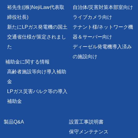
裕先生
((株)NejiLaw代表取
自治体/災害対策本部室向け
締役社長)
ライブカメラ向け
新たにLPガス発電機の国土
テナント様/
ネットワーク機
交通省仕様が策定されまし
器＆サーバー向け
た
ディーゼル発電機導入済み
の施設向け
補助金に関する情報
高齢者施設等向け導入補助
金
LPガス災害バルク等の導入
補助金
製品Q&A
設置工事説明書
保守メンテナンス