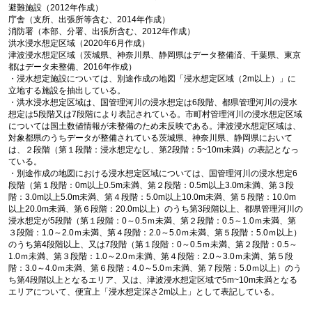
避難施設（2012年作成）
庁舎（支所、出張所等含む、2014年作成）
消防署（本部、分署、出張所含む、2012年作成）
洪水浸水想定区域（2020年6月作成）
津波浸水想定区域（茨城県、神奈川県、静岡県はデータ整備済、千葉県、東京
都はデータ未整備、2016年作成）
・浸水想定施設については、別途作成の地図「浸水想定区域（2m以上）」に
立地する施設を抽出している。
・洪水浸水想定区域は、国管理河川の浸水想定は6段階、都県管理河川の浸水
想定は5段階又は7段階により表記されている。市町村管理河川の浸水想定区域
については国土数値情報が未整備のため未反映である。津波浸水想定区域は、
対象都県のうちデータが整備されている茨城県、神奈川県、静岡県において
は、２段階（第１段階：浸水想定なし、第2段階：5~10m未満）の表記となっ
ている。
・別途作成の地図における浸水想定区域については、国管理河川の浸水想定6
段階（第１段階：0m以上0.5m未満、第２段階：0.5m以上3.0m未満、第３段
階：3.0m以上5.0m未満、第４段階：5.0m以上10.0m未満、第５段階：10.0m
以上20.0m未満、第６段階：20.0m以上）のうち第3段階以上、都県管理河川の
浸水想定が5段階（第１段階：0～0.5ｍ未満、第２段階：0.5～1.0ｍ未満、第
３段階：1.0～2.0ｍ未満、第４段階：2.0～5.0ｍ未満、第５段階：5.0ｍ以上）
のうち第4段階以上、又は7段階（第１段階：0～0.5ｍ未満、第２段階：0.5～
1.0ｍ未満、第３段階：1.0～2.0ｍ未満、第４段階：2.0～3.0ｍ未満、第５段
階：3.0～4.0ｍ未満、第６段階：4.0～5.0ｍ未満、第７段階：5.0ｍ以上）のう
ち第4段階以上となるエリア、又は、津波浸水想定区域で5m~10m未満となる
エリアについて、便宜上「浸水想定深さ2m以上」として表記している。