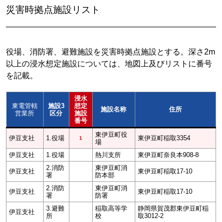
災害時拠点施設リスト
役場、消防署、避難施設を災害時拠点施設とする。深さ2m
以上の浸水想定施設については、地図上及びリストに番号
を記載。
浸水
東電管轄
施設3
想定
施設名称
住所
営業所
区分
施設
番号
東伊豆町役
伊豆支社
1.役場
東伊豆町稲取3354
1
場
伊豆支社
1.役場
熱川支所
東伊豆町奈良本908-8
2.消防
東伊豆町消
伊豆支社
東伊豆町稲取17-10
署
防本部
2.消防
東伊豆町消
伊豆支社
東伊豆町稲取17-10
署
防署
3.避難
稲取高等学
静岡県賀茂郡東伊豆町稲
伊豆支社
所
校
取3012-2