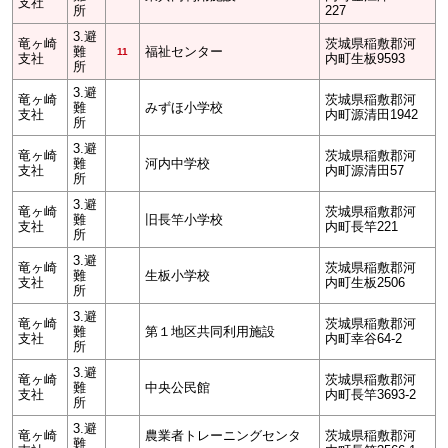
支社
所
227
3.避
竜ヶ崎
茨城県稲敷郡河
難
福祉センター
11
支社
内町生板9593
所
3.避
竜ヶ崎
茨城県稲敷郡河
難
みずほ小学校
支社
内町源清田1942
所
3.避
竜ヶ崎
茨城県稲敷郡河
難
河内中学校
支社
内町源清田57
所
3.避
竜ヶ崎
茨城県稲敷郡河
難
旧長竿小学校
支社
内町長竿221
所
3.避
竜ヶ崎
茨城県稲敷郡河
難
生板小学校
支社
内町生板2506
所
3.避
竜ヶ崎
茨城県稲敷郡河
難
第１地区共同利用施設
支社
内町幸谷64-2
所
3.避
竜ヶ崎
茨城県稲敷郡河
難
中央公民館
支社
内町長竿3693-2
所
3.避
竜ヶ崎
農業者トレーニングセンタ
茨城県稲敷郡河
難