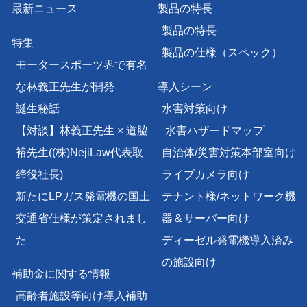
最新ニュース
製品の特長
製品の特長
特集
製品の仕様（スペック）
モータースポーツ界で有名
な林義正先生が開発
導入シーン
誕生秘話
水害対策向け
【対談】林義正先生 × 道脇
水害ハザードマップ
裕先生
((株)NejiLaw代表取
自治体/災害対策本部室向け
締役社長)
ライブカメラ向け
新たにLPガス発電機の国土
テナント様/
ネットワーク機
交通省仕様が策定されまし
器＆サーバー向け
た
ディーゼル発電機導入済み
の施設向け
補助金に関する情報
高齢者施設等向け導入補助