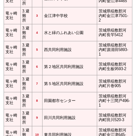
支社
内町金江津4465
所
3.避
茨城県稲敷郡河
竜ヶ崎
難
金江津中学校
内町金江津7501-
3
支社
所
2
3.避
竜ヶ崎
茨城県稲敷郡河
難
水と緑のふれあい公園
4
支社
内町長竿5412
所
3.避
茨城県稲敷郡河
竜ヶ崎
難
西共同利用施設
内町源清田5893-
5
支社
所
1
3.避
竜ヶ崎
茨城県稲敷郡河
難
第２地区共同利用施設
6
支社
内町生板9593-2
所
3.避
竜ヶ崎
茨城県稲敷郡河
難
第５地区共同利用施設
7
支社
内町片巻905
所
3.避
茨城県稲敷郡河
竜ヶ崎
難
田園都市センター
内町十三間戸496-
8
支社
所
1
3.避
竜ヶ崎
茨城県稲敷郡河
難
田川共同利用施設
9
支社
内町田川520-3
所
3.避
茨城県稲敷郡河
竜ヶ崎
難
東共同利用施設
内町金江津645-
10