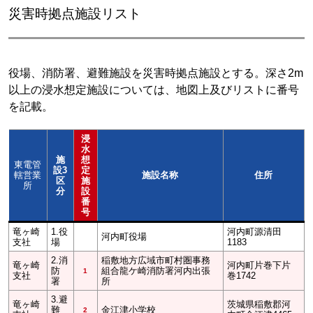
災害時拠点施設リスト
役場、消防署、避難施設を災害時拠点施設とする。深さ2m
以上の浸水想定施設については、地図上及びリストに番号
を記載。
浸
水
施
想
東電管
設3
定
轄営業
施設名称
住所
区
施
所
分
設
番
号
竜ヶ崎
1.役
河内町源清田
河内町役場
支社
場
1183
2.消
稲敷地方広域市町村圏事務
竜ヶ崎
河内町片巻下片
防
組合龍ケ崎消防署河内出張
1
支社
巻1742
署
所
3.避
竜ヶ崎
茨城県稲敷郡河
難
金江津小学校
2