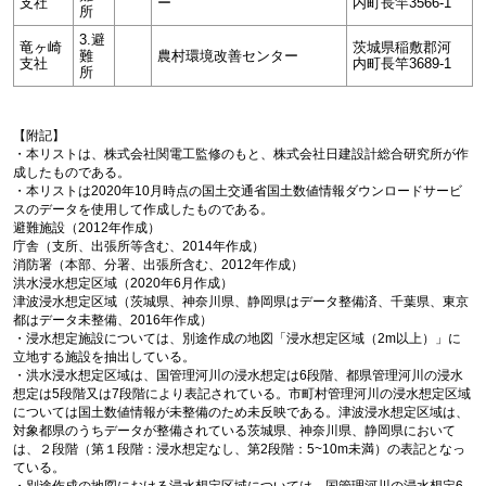
支社
ー
内町長竿3566-1
所
3.避
竜ヶ崎
茨城県稲敷郡河
難
農村環境改善センター
支社
内町長竿3689-1
所
【附記】
・本リストは、株式会社関電工監修のもと、株式会社日建設計総合研究所が作
成したものである。
・本リストは2020年10月時点の国土交通省国土数値情報ダウンロードサービ
スのデータを使用して作成したものである。
避難施設（2012年作成）
庁舎（支所、出張所等含む、2014年作成）
消防署（本部、分署、出張所含む、2012年作成）
洪水浸水想定区域（2020年6月作成）
津波浸水想定区域（茨城県、神奈川県、静岡県はデータ整備済、千葉県、東京
都はデータ未整備、2016年作成）
・浸水想定施設については、別途作成の地図「浸水想定区域（2m以上）」に
立地する施設を抽出している。
・洪水浸水想定区域は、国管理河川の浸水想定は6段階、都県管理河川の浸水
想定は5段階又は7段階により表記されている。市町村管理河川の浸水想定区域
については国土数値情報が未整備のため未反映である。津波浸水想定区域は、
対象都県のうちデータが整備されている茨城県、神奈川県、静岡県において
は、２段階（第１段階：浸水想定なし、第2段階：5~10m未満）の表記となっ
ている。
・別途作成の地図における浸水想定区域については、国管理河川の浸水想定6