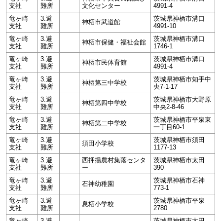
支社
難所
文化センター
4991-4
竜ヶ崎
3.避
茨城県神栖市溝口
神栖市武道館
支社
難所
4991-10
竜ヶ崎
3.避
茨城県神栖市溝口
神栖市保健・福祉会館
支社
難所
1746-1
竜ヶ崎
3.避
茨城県神栖市溝口
神栖市民体育館
支社
難所
4991-4
竜ヶ崎
3.避
茨城県神栖市知手中
神栖第三中学校
支社
難所
央7-1-17
竜ヶ崎
3.避
茨城県神栖市大野原
神栖第四中学校
支社
難所
中央2-8-46
竜ヶ崎
3.避
茨城県神栖市平泉東
神栖第二中学校
支社
難所
一丁目60-1
竜ヶ崎
3.避
茨城県神栖市須田
須田小学校
支社
難所
1177-13
竜ヶ崎
3.避
西押揚農村集落センタ
茨城県神栖市太田
支社
難所
ー
390
竜ヶ崎
3.避
茨城県神栖市石神
石神幼稚園
支社
難所
773-1
竜ヶ崎
3.避
茨城県神栖市平泉
息栖小学校
支社
難所
2780
竜ヶ崎
3.避
茨城県神栖市太田