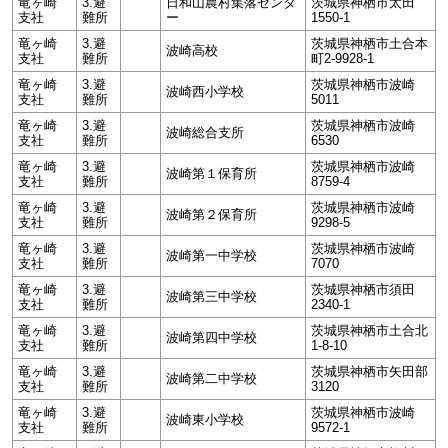
竜ヶ崎
3.避
日和山農村集落センタ
茨城県神栖市太田
支社
難所
ー
1550-1
竜ヶ崎
3.避
茨城県神栖市土合本
波崎高校
支社
難所
町2-9928-1
竜ヶ崎
3.避
茨城県神栖市波崎
波崎西小学校
支社
難所
5011
竜ヶ崎
3.避
茨城県神栖市波崎
波崎総合支所
支社
難所
6530
竜ヶ崎
3.避
茨城県神栖市波崎
波崎第１保育所
支社
難所
8759-4
竜ヶ崎
3.避
茨城県神栖市波崎
波崎第２保育所
支社
難所
9298-5
竜ヶ崎
3.避
茨城県神栖市波崎
波崎第一中学校
支社
難所
7070
竜ヶ崎
3.避
茨城県神栖市須田
波崎第三中学校
支社
難所
2340-1
竜ヶ崎
3.避
茨城県神栖市土合北
波崎第四中学校
支社
難所
1-8-10
竜ヶ崎
3.避
茨城県神栖市矢田部
波崎第二中学校
支社
難所
3120
竜ヶ崎
3.避
茨城県神栖市波崎
波崎東小学校
支社
難所
9572-1