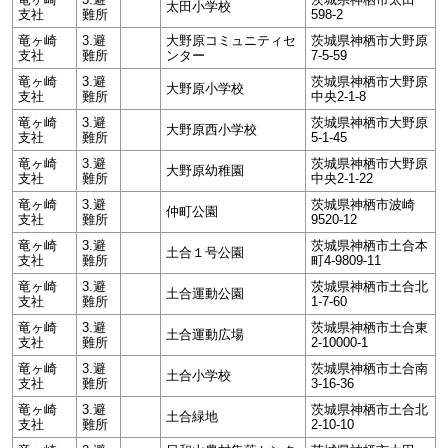
太田小学校
支社
難所
598-2
竜ヶ崎
3.避
大野原コミュニティセ
茨城県神栖市大野原
支社
難所
ンター
7-5-59
竜ヶ崎
3.避
茨城県神栖市大野原
大野原小学校
支社
難所
中央2-1-8
竜ヶ崎
3.避
茨城県神栖市大野原
大野原西小学校
支社
難所
5-1-45
竜ヶ崎
3.避
茨城県神栖市大野原
大野原幼稚園
支社
難所
中央2-1-22
竜ヶ崎
3.避
茨城県神栖市波崎
仲町公園
支社
難所
9520-12
竜ヶ崎
3.避
茨城県神栖市土合本
土合１号公園
支社
難所
町4-9809-11
竜ヶ崎
3.避
茨城県神栖市土合北
土合運動公園
支社
難所
1-7-60
竜ヶ崎
3.避
茨城県神栖市土合東
土合運動広場
支社
難所
2-10000-1
竜ヶ崎
3.避
茨城県神栖市土合南
土合小学校
支社
難所
3-16-36
竜ヶ崎
3.避
茨城県神栖市土合北
土合緑地
支社
難所
2-10-10