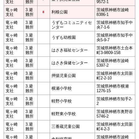
支社
難所
9572-1
竜ヶ崎
3.避
茨城県神栖市波崎
利根公園
8
支社
難所
8386-1
竜ヶ崎
3.避
うずもコミュニティセ
茨城県神栖市知手中
支社
難所
ンター
央7-1-6
竜ヶ崎
3.避
茨城県神栖市知手中
うずも幼稚園
支社
難所
央5-9-7
竜ヶ崎
3.避
茨城県神栖市土合本
はさき福祉センター
支社
難所
町3-9809-158
竜ヶ崎
3.避
茨城県神栖市波崎
はさき保健センター
支社
難所
5397-2
竜ヶ崎
3.避
茨城県神栖市太田新
押揚児童公園
支社
難所
町2-2-10
竜ヶ崎
3.避
茨城県神栖市横瀬
横瀬小学校
支社
難所
1276-15
竜ヶ崎
3.避
茨城県神栖市知手2-
軽野小学校
支社
難所
2
竜ヶ崎
3.避
茨城県神栖市奥野谷
軽野東小学校
支社
難所
5746-2
竜ヶ崎
3.避
茨城県神栖市太田新
三番蔵児童公園
支社
難所
町4-2-3
竜ヶ崎
3.避
茨城県神栖市波崎