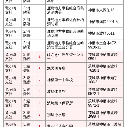
支社
防署
本部
竜ヶ崎
2.消
鹿島地方事務組合鹿島
神栖市東深芝13
支社
防署
港消防署
竜ヶ崎
2.消
鹿島地方事務組合神栖
神栖市溝口4991-5
支社
防署
消防署
竜ヶ崎
2.消
鹿島地方事務組合波崎
神栖市波崎6611
支社
防署
消防署
竜ヶ崎
2.消
鹿島地方事務組合波崎
神栖市土合本町2-
支社
防署
消防署土合分署
9928-12
竜ヶ崎
3.避
はさき生涯学習センタ
茨城県神栖市波崎
1
支社
難所
ー
9591
竜ヶ崎
3.避
茨城県神栖市波崎
漁民研修所
2
支社
難所
7620-1
竜ヶ崎
3.避
茨城県神栖市知手
神栖第一中学校
3
支社
難所
100-3
竜ヶ崎
3.避
茨城県神栖市波崎
波崎体育館
4
支社
難所
9572-1
竜ヶ崎
3.避
茨城県神栖市波崎
波崎第３保育所
5
支社
難所
9572-1
竜ヶ崎
3.避
茨城県神栖市波崎
別所浄水場
6
支社
難所
4568-1
竜ヶ崎
3.避
茨城県神栖市市波崎
豊ヶ浜児童公園
7