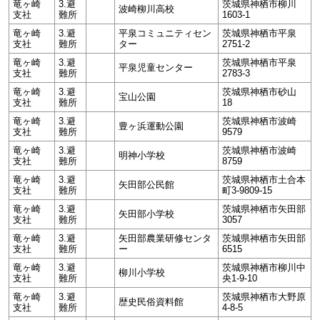
竜ヶ崎
3.避
茨城県神栖市柳川
波崎柳川高校
支社
難所
1603-1
竜ヶ崎
3.避
平泉コミュニティセン
茨城県神栖市平泉
支社
難所
ター
2751-2
竜ヶ崎
3.避
茨城県神栖市平泉
平泉児童センター
支社
難所
2783-3
竜ヶ崎
3.避
茨城県神栖市砂山
宝山公園
支社
難所
18
竜ヶ崎
3.避
茨城県神栖市波崎
豊ヶ浜運動公園
支社
難所
9579
竜ヶ崎
3.避
茨城県神栖市波崎
明神小学校
支社
難所
8759
竜ヶ崎
3.避
茨城県神栖市土合本
矢田部公民館
支社
難所
町3-9809-15
竜ヶ崎
3.避
茨城県神栖市矢田部
矢田部小学校
支社
難所
3057
竜ヶ崎
3.避
矢田部農業研修センタ
茨城県神栖市矢田部
支社
難所
ー
6515
竜ヶ崎
3.避
茨城県神栖市柳川中
柳川小学校
支社
難所
央1-9-10
竜ヶ崎
3.避
茨城県神栖市大野原
歴史民俗資料館
支社
難所
4-8-5