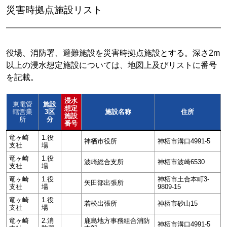
災害時拠点施設リスト
役場、消防署、避難施設を災害時拠点施設とする。深さ2m
以上の浸水想定施設については、地図上及びリストに番号
を記載。
浸水
東電管
施設
想定
轄営業
3区
施設名称
住所
施設
所
分
番号
竜ヶ崎
1.役
神栖市役所
神栖市溝口4991-5
支社
場
竜ヶ崎
1.役
波崎総合支所
神栖市波崎6530
支社
場
竜ヶ崎
1.役
神栖市土合本町3-
矢田部出張所
支社
場
9809-15
竜ヶ崎
1.役
若松出張所
神栖市砂山15
支社
場
竜ヶ崎
2.消
鹿島地方事務組合消防
神栖市溝口4991-5