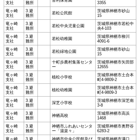
舎利保育園
支社
難所
3355
竜ヶ崎
3.避
茨城県神栖市砂山
若松公民館
支社
難所
15
竜ヶ崎
3.避
茨城県神栖市若松中
若松中央児童公園
支社
難所
央4-103
竜ヶ崎
3.避
茨城県神栖市柳川
若松幼稚園
支社
難所
4091-6
竜ヶ崎
3.避
茨城県神栖市砂山
若松緑地公園
支社
難所
15
竜ヶ崎
3.避
十町歩農村集落センタ
茨城県神栖市矢田部
支社
難所
ー
12655
竜ヶ崎
3.避
茨城県神栖市土合本
植松小学校
支社
難所
町4-9809-2
竜ヶ崎
3.避
茨城県神栖市土合本
植松幼稚園
支社
難所
町4-9809-3
竜ヶ崎
3.避
茨城県神栖市深芝南
深芝小学校
支社
難所
3-8
竜ヶ崎
3.避
茨城県神栖市高浜
神栖高校
支社
難所
1468
竜ヶ崎
3.避
神栖市ふれあいセンタ
茨城県神栖市奥野谷
支社
難所
ー「湯楽々」
6283-2
竜ヶ崎
3.避
神栖市中央公民館及び
茨城県神栖市溝口