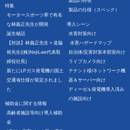
製品の特長
特集
製品の仕様（スペック）
モータースポーツ界で有名
な林義正先生が開発
導入シーン
誕生秘話
水害対策向け
【対談】林義正先生 × 道脇
水害ハザードマップ
裕先生
((株)NejiLaw代表取
自治体/災害対策本部室向け
締役社長)
ライブカメラ向け
新たにLPガス発電機の国土
テナント様/
ネットワーク機
交通省仕様が策定されまし
器＆サーバー向け
た
ディーゼル発電機導入済み
の施設向け
補助金に関する情報
高齢者施設等向け導入補助
金