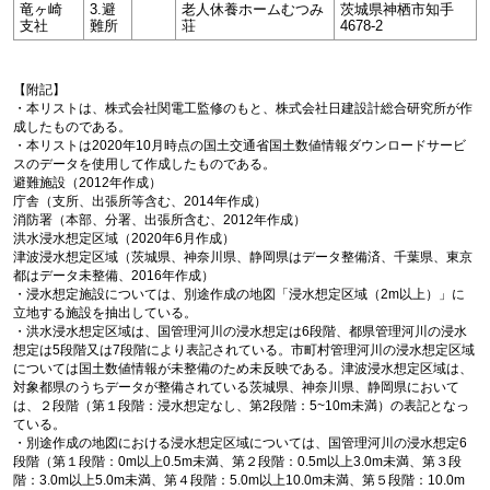
竜ヶ崎
3.避
老人休養ホームむつみ
茨城県神栖市知手
支社
難所
荘
4678-2
【附記】
・本リストは、株式会社関電工監修のもと、株式会社日建設計総合研究所が作
成したものである。
・本リストは2020年10月時点の国土交通省国土数値情報ダウンロードサービ
スのデータを使用して作成したものである。
避難施設（2012年作成）
庁舎（支所、出張所等含む、2014年作成）
消防署（本部、分署、出張所含む、2012年作成）
洪水浸水想定区域（2020年6月作成）
津波浸水想定区域（茨城県、神奈川県、静岡県はデータ整備済、千葉県、東京
都はデータ未整備、2016年作成）
・浸水想定施設については、別途作成の地図「浸水想定区域（2m以上）」に
立地する施設を抽出している。
・洪水浸水想定区域は、国管理河川の浸水想定は6段階、都県管理河川の浸水
想定は5段階又は7段階により表記されている。市町村管理河川の浸水想定区域
については国土数値情報が未整備のため未反映である。津波浸水想定区域は、
対象都県のうちデータが整備されている茨城県、神奈川県、静岡県において
は、２段階（第１段階：浸水想定なし、第2段階：5~10m未満）の表記となっ
ている。
・別途作成の地図における浸水想定区域については、国管理河川の浸水想定6
段階（第１段階：0m以上0.5m未満、第２段階：0.5m以上3.0m未満、第３段
階：3.0m以上5.0m未満、第４段階：5.0m以上10.0m未満、第５段階：10.0m