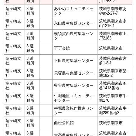
社
難所
川1768-2
竜ヶ崎支
3.避
あやめコミュニティセ
茨城県潮来市あ
社
難所
ンター
やめ2-27-7
竜ヶ崎支
3.避
茨城県潮来市永
永山農村集落センター
社
難所
山1216-1
竜ヶ崎支
3.避
横須賀西農村集落セン
茨城県潮来市上
社
難所
ター
戸2183
竜ヶ崎支
3.避
下丁会館
茨城県潮来市
社
難所
竜ヶ崎支
3.避
茨城県潮来市宮
下田農村集落センター
社
難所
前1-8-1
竜ヶ崎支
3.避
茨城県潮来市築
貝塚農村集落センター
社
難所
地192-2
竜ヶ崎支
3.避
茨城県潮来市釜
釜谷農村集落センター
社
難所
谷1418番地
竜ヶ崎支
3.避
牛堀地区コミュニティ
茨城県潮来市牛
社
難所
センター
堀176
竜ヶ崎支
3.避
牛堀農業転作推進セン
茨城県潮来市牛
社
難所
ター
堀289番地3
竜ヶ崎支
3.避
曲松公民館
茨城県潮来市
社
難所
竜ヶ崎支
3.避
茨城県潮来市古
古高農村集落センター