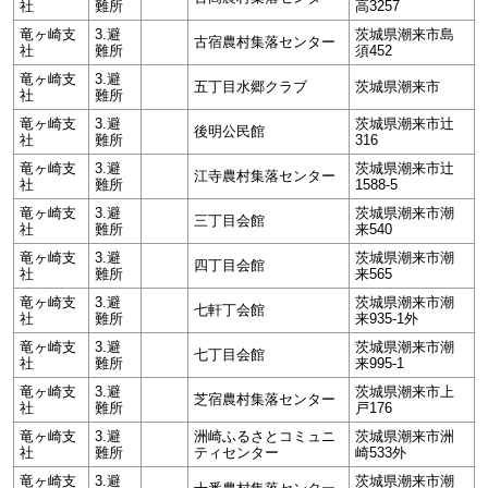
社
難所
高3257
竜ヶ崎支
3.避
茨城県潮来市島
古宿農村集落センター
社
難所
須452
竜ヶ崎支
3.避
五丁目水郷クラブ
茨城県潮来市
社
難所
竜ヶ崎支
3.避
茨城県潮来市辻
後明公民館
社
難所
316
竜ヶ崎支
3.避
茨城県潮来市辻
江寺農村集落センター
社
難所
1588-5
竜ヶ崎支
3.避
茨城県潮来市潮
三丁目会館
社
難所
来540
竜ヶ崎支
3.避
茨城県潮来市潮
四丁目会館
社
難所
来565
竜ヶ崎支
3.避
茨城県潮来市潮
七軒丁会館
社
難所
来935-1外
竜ヶ崎支
3.避
茨城県潮来市潮
七丁目会館
社
難所
来995-1
竜ヶ崎支
3.避
茨城県潮来市上
芝宿農村集落センター
社
難所
戸176
竜ヶ崎支
3.避
洲崎ふるさとコミュニ
茨城県潮来市洲
社
難所
ティセンター
崎533外
竜ヶ崎支
3.避
茨城県潮来市潮