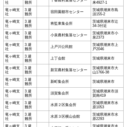
十番農村集落センター
社
難所
来4927-1
竜ヶ崎支
3.避
茨城県潮来市島
宿田園都市センター
社
難所
須155-2
竜ヶ崎支
3.避
茨城県潮来市辻
将監東集会所
社
難所
34-3付近
竜ヶ崎支
3.避
茨城県潮来市小
小泉農村集落センター
社
難所
泉2373
竜ヶ崎支
3.避
茨城県潮来市上
上戸川公民館
社
難所
戸2046
竜ヶ崎支
3.避
上丁会館
茨城県潮来市
社
難所
竜ヶ崎支
3.避
茨城県潮来市大
新宮農村集落センター
社
難所
山1766-38
竜ヶ崎支
3.避
新町集会所
茨城県潮来市
社
難所
竜ヶ崎支
3.避
茨城県潮来市須
須賀集会所
社
難所
賀南419
竜ヶ崎支
3.避
茨城県潮来市水
水原２区集会所
社
難所
原1053
竜ヶ崎支
3.避
茨城県潮来市水
水原３区横山会館
社
難所
原2293
竜ヶ崎支
3.避
茨城県潮来市水