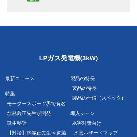
LPガス発電機(3kW)
最新ニュース
製品の特長
製品の特長
特集
製品の仕様（スペック）
モータースポーツ界で有名
な林義正先生が開発
導入シーン
誕生秘話
水害対策向け
【対談】林義正先生 × 道脇
水害ハザードマップ