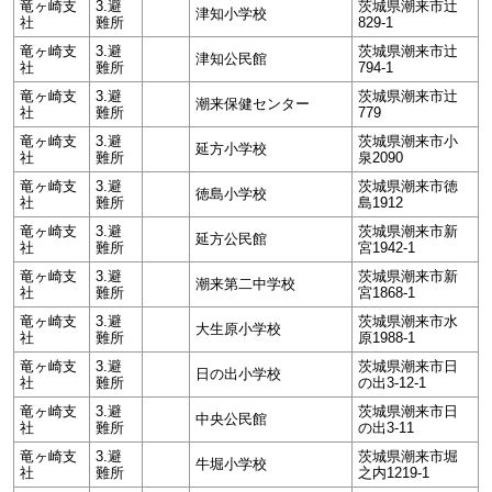
竜ヶ崎支
3.避
茨城県潮来市辻
津知小学校
社
難所
829-1
竜ヶ崎支
3.避
茨城県潮来市辻
津知公民館
社
難所
794-1
竜ヶ崎支
3.避
茨城県潮来市辻
潮来保健センター
社
難所
779
竜ヶ崎支
3.避
茨城県潮来市小
延方小学校
社
難所
泉2090
竜ヶ崎支
3.避
茨城県潮来市徳
徳島小学校
社
難所
島1912
竜ヶ崎支
3.避
茨城県潮来市新
延方公民館
社
難所
宮1942-1
竜ヶ崎支
3.避
茨城県潮来市新
潮来第二中学校
社
難所
宮1868-1
竜ヶ崎支
3.避
茨城県潮来市水
大生原小学校
社
難所
原1988-1
竜ヶ崎支
3.避
茨城県潮来市日
日の出小学校
社
難所
の出3-12-1
竜ヶ崎支
3.避
茨城県潮来市日
中央公民館
社
難所
の出3-11
竜ヶ崎支
3.避
茨城県潮来市堀
牛堀小学校
社
難所
之内1219-1