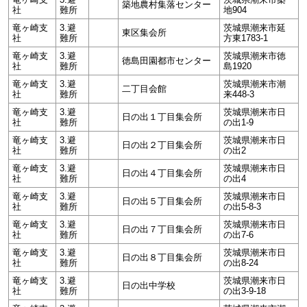
築地農村集落センター
社
難所
地904
竜ヶ崎支
3.避
茨城県潮来市延
東区集会所
社
難所
方東1783-1
竜ヶ崎支
3.避
茨城県潮来市徳
徳島田園都市センター
社
難所
島1920
竜ヶ崎支
3.避
茨城県潮来市潮
二丁目会館
社
難所
来448-3
竜ヶ崎支
3.避
茨城県潮来市日
日の出１丁目集会所
社
難所
の出1-9
竜ヶ崎支
3.避
茨城県潮来市日
日の出２丁目集会所
社
難所
の出2
竜ヶ崎支
3.避
茨城県潮来市日
日の出４丁目集会所
社
難所
の出4
竜ヶ崎支
3.避
茨城県潮来市日
日の出５丁目集会所
社
難所
の出5-8-3
竜ヶ崎支
3.避
茨城県潮来市日
日の出７丁目集会所
社
難所
の出7-6
竜ヶ崎支
3.避
茨城県潮来市日
日の出８丁目集会所
社
難所
の出8-24
竜ヶ崎支
3.避
茨城県潮来市日
日の出中学校
社
難所
の出3-9-18