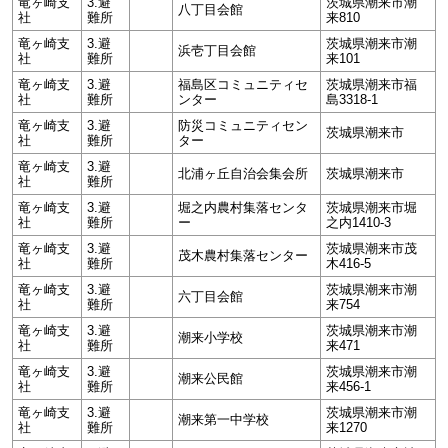
竜ヶ崎支
3.避
茨城県潮来市潮
八丁目会館
社
難所
来810
竜ヶ崎支
3.避
茨城県潮来市潮
浜壱丁目会館
社
難所
来101
竜ヶ崎支
3.避
福島区コミュニティセ
茨城県潮来市福
社
難所
ンター
島3318-1
竜ヶ崎支
3.避
防災コミュニティセン
茨城県潮来市
社
難所
ター
竜ヶ崎支
3.避
北浦ヶ丘自治会集会所
茨城県潮来市
社
難所
竜ヶ崎支
3.避
堀之内農村集落センタ
茨城県潮来市堀
社
難所
ー
之内1410-3
竜ヶ崎支
3.避
茨城県潮来市茂
茂木農村集落センター
社
難所
木416-5
竜ヶ崎支
3.避
茨城県潮来市潮
六丁目会館
社
難所
来754
竜ヶ崎支
3.避
茨城県潮来市潮
潮来小学校
社
難所
来471
竜ヶ崎支
3.避
茨城県潮来市潮
潮来公民館
社
難所
来456-1
竜ヶ崎支
3.避
茨城県潮来市潮
潮来第一中学校
社
難所
来1270