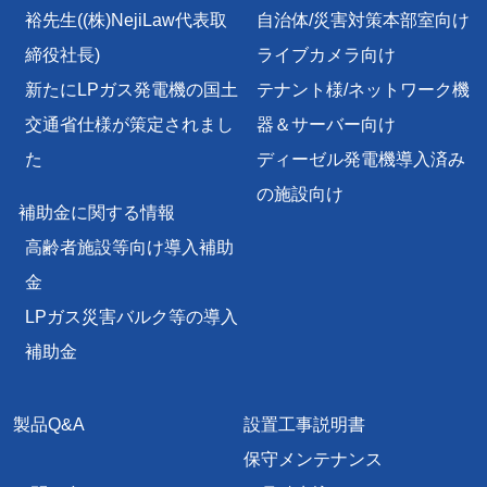
裕先生
((株)NejiLaw代表取
自治体/災害対策本部室向け
締役社長)
ライブカメラ向け
新たにLPガス発電機の国土
テナント様/
ネットワーク機
交通省仕様が策定されまし
器＆サーバー向け
た
ディーゼル発電機導入済み
の施設向け
補助金に関する情報
高齢者施設等向け導入補助
金
LPガス災害バルク等の導入
補助金
製品Q&A
設置工事説明書
保守メンテナンス