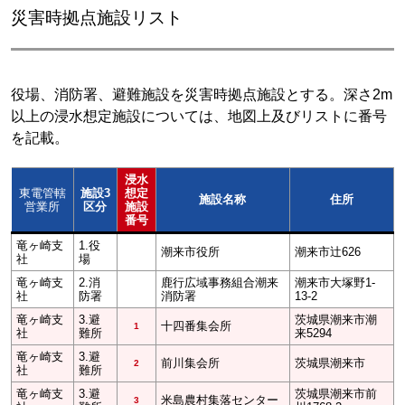
災害時拠点施設リスト
役場、消防署、避難施設を災害時拠点施設とする。深さ2m
以上の浸水想定施設については、地図上及びリストに番号
を記載。
浸水
東電管轄
施設3
想定
施設名称
住所
営業所
区分
施設
番号
竜ヶ崎支
1.役
潮来市役所
潮来市辻626
社
場
竜ヶ崎支
2.消
鹿行広域事務組合潮来
潮来市大塚野1-
社
防署
消防署
13-2
竜ヶ崎支
3.避
茨城県潮来市潮
十四番集会所
1
社
難所
来5294
竜ヶ崎支
3.避
前川集会所
茨城県潮来市
2
社
難所
竜ヶ崎支
3.避
茨城県潮来市前
米島農村集落センター
3