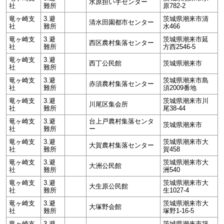
水原担い手センター
社
難所
原782-2
竜ヶ崎支
3.避
茨城県潮来市清
清水田園都市センター
社
難所
水466
竜ヶ崎支
3.避
茨城県潮来市延
西区農村集落センター
社
難所
方西2546-5
竜ヶ崎支
3.避
西丁公民館
茨城県潮来市
社
難所
竜ヶ崎支
3.避
茨城県潮来市島
赤須農村集落センター
社
難所
須2009番地
竜ヶ崎支
3.避
茨城県潮来市川
川尾区集会所
社
難所
尾38-44
竜ヶ崎支
3.避
台上戸農村集落センタ
茨城県潮来市
社
難所
ー
竜ヶ崎支
3.避
茨城県潮来市大
大賀農村集落センター
社
難所
賀458
竜ヶ崎支
3.避
茨城県潮来市大
大洲公民館
社
難所
洲540
竜ヶ崎支
3.避
茨城県潮来市大
大生原公民館
社
難所
生1027-4
竜ヶ崎支
3.避
茨城県潮来市大
大塚野会館
社
難所
塚野1-16-5
竜ヶ崎支
3.避
茨城県潮来市築