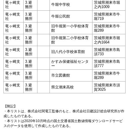
竜ヶ崎支
3.避
茨城県潮来市堀
牛堀中学校
社
難所
之内1009
竜ヶ崎支
3.避
茨城県潮来市牛
牛堀公民館
社
難所
堀719
竜ヶ崎支
3.避
旧牛堀第一小学校体育
茨城県潮来市牛
社
難所
館
堀289
竜ヶ崎支
3.避
旧牛堀第二小学校体育
茨城県潮来市堀
社
難所
館
之内1664
竜ヶ崎支
3.避
茨城県潮来市島
旧八代小学校体育館
社
難所
須733
竜ヶ崎支
3.避
かすみ保健福祉センタ
茨城県潮来市島
社
難所
ー
須777
竜ヶ崎支
3.避
茨城県潮来市牛
市立図書館
社
難所
堀289
竜ヶ崎支
3.避
茨城県潮来市須
県立潮来高校
社
難所
賀3025
【附記】
・本リストは、株式会社関電工監修のもと、株式会社日建設計総合研究所が作
成したものである。
・本リストは2020年10月時点の国土交通省国土数値情報ダウンロードサービ
スのデータを使用して作成したものである。