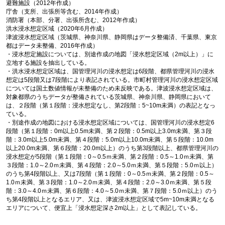
避難施設（2012年作成）
庁舎（支所、出張所等含む、2014年作成）
消防署（本部、分署、出張所含む、2012年作成）
洪水浸水想定区域（2020年6月作成）
津波浸水想定区域（茨城県、神奈川県、静岡県はデータ整備済、千葉県、東京
都はデータ未整備、2016年作成）
・浸水想定施設については、別途作成の地図「浸水想定区域（2m以上）」に
立地する施設を抽出している。
・洪水浸水想定区域は、国管理河川の浸水想定は6段階、都県管理河川の浸水
想定は5段階又は7段階により表記されている。市町村管理河川の浸水想定区域
については国土数値情報が未整備のため未反映である。津波浸水想定区域は、
対象都県のうちデータが整備されている茨城県、神奈川県、静岡県において
は、２段階（第１段階：浸水想定なし、第2段階：5~10m未満）の表記となっ
ている。
・別途作成の地図における浸水想定区域については、国管理河川の浸水想定6
段階（第１段階：0m以上0.5m未満、第２段階：0.5m以上3.0m未満、第３段
階：3.0m以上5.0m未満、第４段階：5.0m以上10.0m未満、第５段階：10.0m
以上20.0m未満、第６段階：20.0m以上）のうち第3段階以上、都県管理河川の
浸水想定が5段階（第１段階：0～0.5ｍ未満、第２段階：0.5～1.0ｍ未満、第
３段階：1.0～2.0ｍ未満、第４段階：2.0～5.0ｍ未満、第５段階：5.0ｍ以上）
のうち第4段階以上、又は7段階（第１段階：0～0.5ｍ未満、第２段階：0.5～
1.0ｍ未満、第３段階：1.0～2.0ｍ未満、第４段階：2.0～3.0ｍ未満、第５段
階：3.0～4.0ｍ未満、第６段階：4.0～5.0ｍ未満、第７段階：5.0ｍ以上）のう
ち第4段階以上となるエリア、又は、津波浸水想定区域で5m~10m未満となる
エリアについて、便宜上「浸水想定深さ2m以上」として表記している。