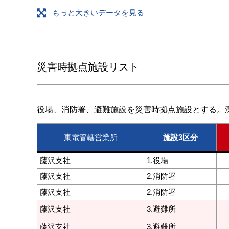
もっと大きいデータを見る
災害時拠点施設リスト
役場、消防署、避難施設を災害時拠点施設とする。
東電管轄営業所
施設3区分
藤沢支社
1.役場
藤沢支社
2.消防署
藤沢支社
2.消防署
藤沢支社
3.避難所
藤沢支社
3.避難所