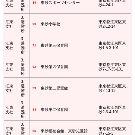
江東
避
東京都江東区東
東砂スポーツセンター
89
支社
難
砂4-24-1
所
3.
江東
避
東京都江東区東
東砂小学校
90
支社
難
砂2-12-14
所
3.
江東
避
東京都江東区東
東砂第三保育園
91
支社
難
砂1-5-3-101
所
3.
江東
避
東京都江東区東
東砂第四保育園
92
支社
難
砂7-17-35-101
所
3.
江東
避
東京都江東区東
東砂第二児童館
93
支社
難
砂2-13-13
所
3.
江東
避
東京都江東区東
東砂第二保育園
94
支社
難
砂2-6-4-101
所
3.
江東
避
東京都江東区東
東砂福祉会館、東砂児童館
95
支社
難
砂7-15-3