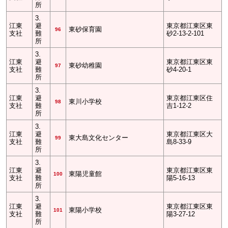
所
3.
江東
避
東京都江東区東
東砂保育園
96
支社
難
砂2-13-2-101
所
3.
江東
避
東京都江東区東
東砂幼稚園
97
支社
難
砂4-20-1
所
3.
江東
避
東京都江東区住
東川小学校
98
支社
難
吉1-12-2
所
3.
江東
避
東京都江東区大
東大島文化センター
99
支社
難
島8-33-9
所
3.
江東
避
東京都江東区東
東陽児童館
100
支社
難
陽5-16-13
所
3.
江東
避
東京都江東区東
東陽小学校
101
支社
難
陽3-27-12
所