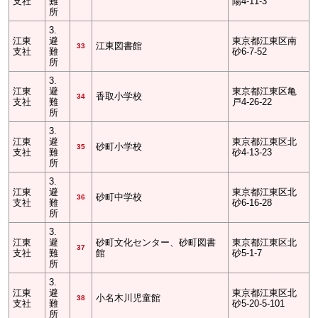
支社
難
陽4-11-3
所
3.
江東
避
東京都江東区南
江東図書館
33
支社
難
砂6-7-52
所
3.
江東
避
東京都江東区亀
香取小学校
34
支社
難
戸4-26-22
所
3.
江東
避
東京都江東区北
砂町小学校
35
支社
難
砂4-13-23
所
3.
江東
避
東京都江東区北
砂町中学校
36
支社
難
砂6-16-28
所
3.
江東
避
砂町文化センター、砂町図書
東京都江東区北
37
支社
難
館
砂5-1-7
所
3.
江東
避
東京都江東区北
小名木川児童館
38
支社
難
砂5-20-5-101
所