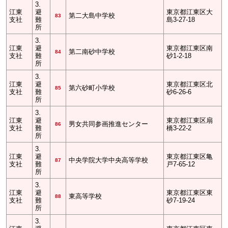
3.
江東
避
東京都江東区大
第二大島中学校
83
支社
難
島3-27-18
所
3.
江東
避
東京都江東区南
第二南砂中学校
84
支社
難
砂1-2-18
所
3.
江東
避
東京都江東区北
第六砂町小学校
85
支社
難
砂6-26-6
所
3.
江東
避
東京都江東区扇
男女共同参画推進センター
86
支社
難
橋3-22-2
所
3.
江東
避
東京都江東区亀
中央学院大学中央高等学校
87
支社
難
戸7-65-12
所
3.
江東
避
東京都江東区東
東高等学校
88
支社
難
砂7-19-24
所
3.