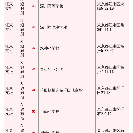
江東
避
東京都江東区東
深川高等学校
45
支社
難
陽5-32-19
所
3.
江東
避
東京都江東区毛
深川第七中学校
46
支社
難
利1-14-1
所
3.
江東
避
東京都江東区亀
水神小学校
47
支社
難
戸5-22-22
所
3.
江東
避
東京都江東区亀
青少年センター
48
支社
難
戸7-41-16
所
3.
江東
避
東京都江東区千
千田福祉会館千田児童館
49
支社
難
田21-18
所
3.
江東
避
東京都江東区千
川南小学校
50
支社
難
石2-9-12
所
3.
江東
避
東京都江東区石
扇橋小学校
51