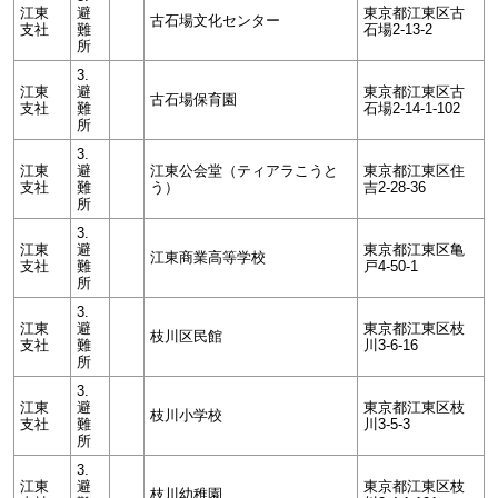
江東
避
東京都江東区古
古石場文化センター
支社
難
石場2-13-2
所
3.
江東
避
東京都江東区古
古石場保育園
支社
難
石場2-14-1-102
所
3.
江東
避
江東公会堂（ティアラこうと
東京都江東区住
支社
難
う）
吉2-28-36
所
3.
江東
避
東京都江東区亀
江東商業高等学校
支社
難
戸4-50-1
所
3.
江東
避
東京都江東区枝
枝川区民館
支社
難
川3-6-16
所
3.
江東
避
東京都江東区枝
枝川小学校
支社
難
川3-5-3
所
3.
江東
避
東京都江東区枝
枝川幼稚園