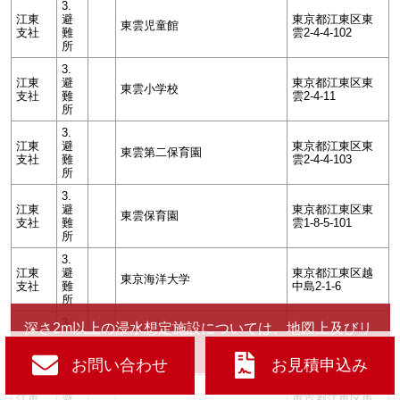
3.
江東
避
東京都江東区東
東雲児童館
支社
難
雲2-4-4-102
所
3.
江東
避
東京都江東区東
東雲小学校
支社
難
雲2-4-11
所
3.
江東
避
東京都江東区東
東雲第二保育園
支社
難
雲2-4-4-103
所
3.
江東
避
東京都江東区東
東雲保育園
支社
難
雲1-8-5-101
所
3.
江東
避
東京都江東区越
東京海洋大学
支社
難
中島2-1-6
所
3.
深さ2m以上の浸水想定施設については、地図上及びリ
江東
避
東陽区民館、東陽子ども家庭
東京都江東区東
ストに番号を記載
支社
難
支援センター
陽3-1-2
所
お問い合わせ
お見積申込み
3.
江東
避
東京都江東区東