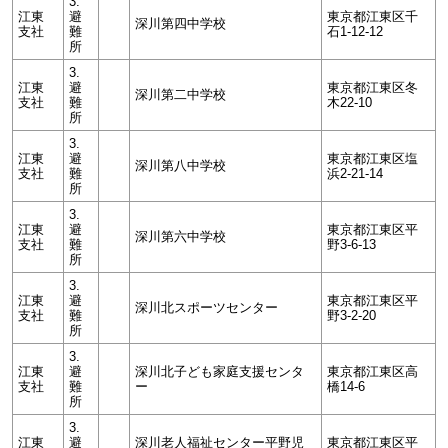
3.
江東
避
東京都江東区千
深川第四中学校
支社
難
石1-12-12
所
3.
江東
避
東京都江東区冬
深川第二中学校
支社
難
木22-10
所
3.
江東
避
東京都江東区塩
深川第八中学校
支社
難
浜2-21-14
所
3.
江東
避
東京都江東区平
深川第六中学校
支社
難
野3-6-13
所
3.
江東
避
東京都江東区平
深川北スポーツセンター
支社
難
野3-2-20
所
3.
江東
避
深川北子ども家庭支援センタ
東京都江東区高
支社
難
ー
橋14-6
所
3.
江東
避
深川老人福祉センター平野児
東京都江東区平