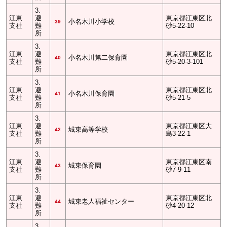
3.
江東
避
東京都江東区北
小名木川小学校
39
支社
難
砂5-22-10
所
3.
江東
避
東京都江東区北
小名木川第二保育園
40
支社
難
砂5-20-3-101
所
3.
江東
避
東京都江東区北
小名木川保育園
41
支社
難
砂5-21-5
所
3.
江東
避
東京都江東区大
城東高等学校
42
支社
難
島3-22-1
所
3.
江東
避
東京都江東区南
城東保育園
43
支社
難
砂7-9-11
所
3.
江東
避
東京都江東区北
城東老人福祉センター
44
支社
難
砂4-20-12
所
3.