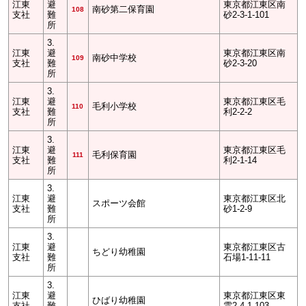
江東
避
東京都江東区南
南砂第二保育園
108
支社
難
砂2-3-1-101
所
3.
江東
避
東京都江東区南
南砂中学校
109
支社
難
砂2-3-20
所
3.
江東
避
東京都江東区毛
毛利小学校
110
支社
難
利2-2-2
所
3.
江東
避
東京都江東区毛
毛利保育園
111
支社
難
利2-1-14
所
3.
江東
避
東京都江東区北
スポーツ会館
支社
難
砂1-2-9
所
3.
江東
避
東京都江東区古
ちどり幼稚園
支社
難
石場1-11-11
所
3.
江東
避
東京都江東区東
ひばり幼稚園
支社
難
雲2-4-1-103