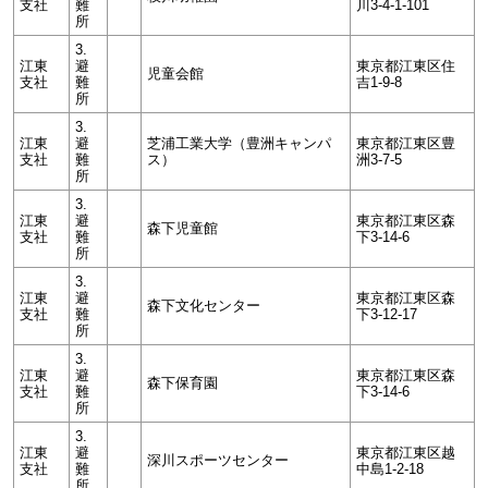
支社
難
川3-4-1-101
所
3.
江東
避
東京都江東区住
児童会館
支社
難
吉1-9-8
所
3.
江東
避
芝浦工業大学（豊洲キャンパ
東京都江東区豊
支社
難
ス）
洲3-7-5
所
3.
江東
避
東京都江東区森
森下児童館
支社
難
下3-14-6
所
3.
江東
避
東京都江東区森
森下文化センター
支社
難
下3-12-17
所
3.
江東
避
東京都江東区森
森下保育園
支社
難
下3-14-6
所
3.
江東
避
東京都江東区越
深川スポーツセンター
支社
難
中島1-2-18
所