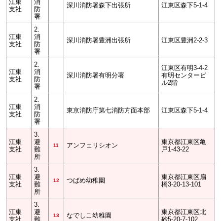
江東
消
深川消防署森下出張所
江東区森下5-1-4
支社
防
署
2.
江東
消
深川消防署豊洲出張所
江東区豊洲2-2-3
支社
防
署
2.
江東区有明3-4-2
江東
消
深川消防署有明分署
有明センタービ
支社
防
ル2階
署
2.
江東
消
東京消防庁第七消防方面本部
江東区森下5-1-4
支社
防
署
3.
江東
避
東京都江東区亀
アンフェリシオン
11
支社
難
戸1-43-22
所
3.
江東
避
東京都江東区扇
つばめ幼稚園
12
支社
難
橋3-20-13-101
所
3.
江東
避
東京都江東区北
なでしこ幼稚園
13
支社
難
砂5-20-7-102