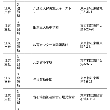
3.
江東
避
介護老人保健施設キーストー
東京都江東区亀
支社
難
ン
戸3-36-1
所
3.
江東
避
東京都江東区大
旧第三大島中学校
支社
難
島1-20-20
所
3.
江東
避
東京都江東区東
教育センター東陽図書館
支社
難
陽2-3-6
所
3.
江東
避
東京都江東区白
元加賀小学校
支社
難
河4-3-19
所
3.
江東
避
東京都江東区白
元加賀幼稚園
支社
難
河4-9-17
所
3.
江東
避
東京都江東区古
古石場福祉会館古石場児童館
支社
難
石場1-11-1
所
3.