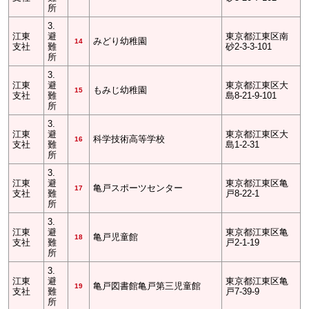
所
3.
江東
避
東京都江東区南
みどり幼稚園
14
支社
難
砂2-3-3-101
所
3.
江東
避
東京都江東区大
もみじ幼稚園
15
支社
難
島8-21-9-101
所
3.
江東
避
東京都江東区大
科学技術高等学校
16
支社
難
島1-2-31
所
3.
江東
避
東京都江東区亀
亀戸スポーツセンター
17
支社
難
戸8-22-1
所
3.
江東
避
東京都江東区亀
亀戸児童館
18
支社
難
戸2-1-19
所
3.
江東
避
東京都江東区亀
亀戸図書館亀戸第三児童館
19
支社
難
戸7-39-9
所