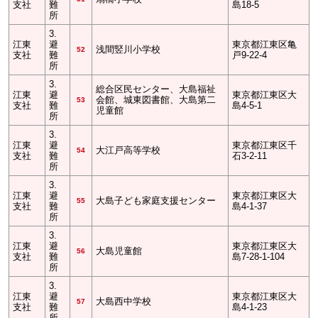
支社
難
島18-5
所
3.
江東
避
東京都江東区亀
浅間竪川小学校
52
支社
難
戸9-22-4
所
3.
総合区民センター、大島福祉
江東
避
東京都江東区大
会館、城東図書館、大島第二
53
支社
難
島4-5-1
児童館
所
3.
江東
避
東京都江東区千
大江戸高等学校
54
支社
難
石3-2-11
所
3.
江東
避
東京都江東区大
大島子ども家庭支援センター
55
支社
難
島4-1-37
所
3.
江東
避
東京都江東区大
大島児童館
56
支社
難
島7-28-1-104
所
3.
江東
避
東京都江東区大
大島西中学校
57
支社
難
島4-1-23
所