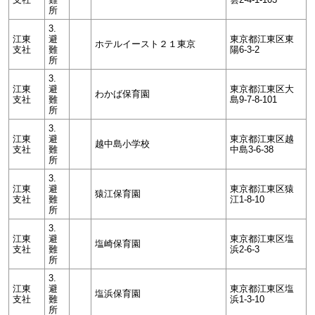
所
3.
江東
避
東京都江東区東
ホテルイースト２１東京
支社
難
陽6-3-2
所
3.
江東
避
東京都江東区大
わかば保育園
支社
難
島9-7-8-101
所
3.
江東
避
東京都江東区越
越中島小学校
支社
難
中島3-6-38
所
3.
江東
避
東京都江東区猿
猿江保育園
支社
難
江1-8-10
所
3.
江東
避
東京都江東区塩
塩崎保育園
支社
難
浜2-6-3
所
3.
江東
避
東京都江東区塩
塩浜保育園
支社
難
浜1-3-10
所