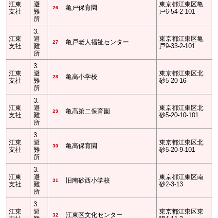
江東
避
東京都江東区亀
亀戸保育園
26
支社
難
戸6-54-2-101
所
3.
江東
避
東京都江東区亀
亀戸老人福祉センター
27
支社
難
戸9-33-2-101
所
3.
江東
避
東京都江東区北
亀高小学校
28
支社
難
砂5-20-16
所
3.
江東
避
東京都江東区北
亀高第二保育園
29
支社
難
砂5-20-10-101
所
3.
江東
避
東京都江東区北
亀高保育園
30
支社
難
砂5-20-9-101
所
3.
江東
避
東京都江東区南
旧南砂西小学校
31
支社
難
砂2-3-13
所
3.
江東
避
東京都江東区東
江東区文化センター
32