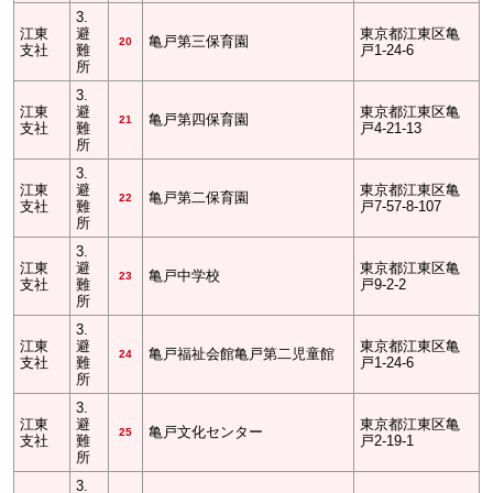
3.
江東
避
東京都江東区亀
亀戸第三保育園
20
支社
難
戸1-24-6
所
3.
江東
避
東京都江東区亀
亀戸第四保育園
21
支社
難
戸4-21-13
所
3.
江東
避
東京都江東区亀
亀戸第二保育園
22
支社
難
戸7-57-8-107
所
3.
江東
避
東京都江東区亀
亀戸中学校
23
支社
難
戸9-2-2
所
3.
江東
避
東京都江東区亀
亀戸福祉会館亀戸第二児童館
24
支社
難
戸1-24-6
所
3.
江東
避
東京都江東区亀
亀戸文化センター
25
支社
難
戸2-19-1
所
3.