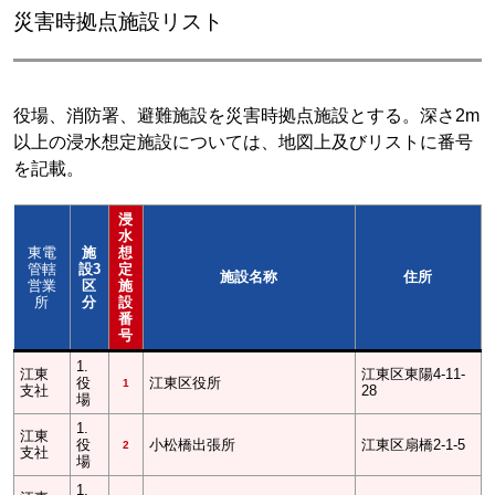
災害時拠点施設リスト
役場、消防署、避難施設を災害時拠点施設とする。深さ2m
以上の浸水想定施設については、地図上及びリストに番号
を記載。
浸
水
東電
施
想
管轄
設3
定
施設名称
住所
営業
区
施
所
分
設
番
号
1.
江東
江東区東陽4-11-
役
江東区役所
1
支社
28
場
1.
江東
役
小松橋出張所
江東区扇橋2-1-5
2
支社
場
1.