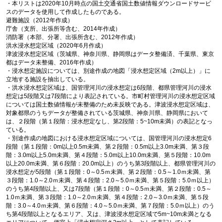
・本リストは2020年10月時点の国土交通省国土数値情報ダウンロードサービ
スのデータを使用して作成したものである。
避難施設（2012年作成）
庁舎（支所、出張所等含む、2014年作成）
消防署（本部、分署、出張所含む、2012年作成）
洪水浸水想定区域（2020年6月作成）
津波浸水想定区域（茨城県、神奈川県、静岡県はデータ整備済、千葉県、東京
都はデータ未整備、2016年作成）
・浸水想定施設については、別途作成の地図「浸水想定区域（2m以上）」に
立地する施設を抽出している。
・洪水浸水想定区域は、国管理河川の浸水想定は6段階、都県管理河川の浸水
想定は5段階又は7段階により表記されている。市町村管理河川の浸水想定区域
については国土数値情報が未整備のため未反映である。津波浸水想定区域は、
対象都県のうちデータが整備されている茨城県、神奈川県、静岡県において
は、２段階（第１段階：浸水想定なし、第2段階：5~10m未満）の表記となっ
ている。
・別途作成の地図における浸水想定区域については、国管理河川の浸水想定6
段階（第１段階：0m以上0.5m未満、第２段階：0.5m以上3.0m未満、第３段
階：3.0m以上5.0m未満、第４段階：5.0m以上10.0m未満、第５段階：10.0m
以上20.0m未満、第６段階：20.0m以上）のうち第3段階以上、都県管理河川の
浸水想定が5段階（第１段階：0～0.5ｍ未満、第２段階：0.5～1.0ｍ未満、第
３段階：1.0～2.0ｍ未満、第４段階：2.0～5.0ｍ未満、第５段階：5.0ｍ以上）
のうち第4段階以上、又は7段階（第１段階：0～0.5ｍ未満、第２段階：0.5～
1.0ｍ未満、第３段階：1.0～2.0ｍ未満、第４段階：2.0～3.0ｍ未満、第５段
階：3.0～4.0ｍ未満、第６段階：4.0～5.0ｍ未満、第７段階：5.0ｍ以上）のう
ち第4段階以上となるエリア、又は、津波浸水想定区域で5m~10m未満となる