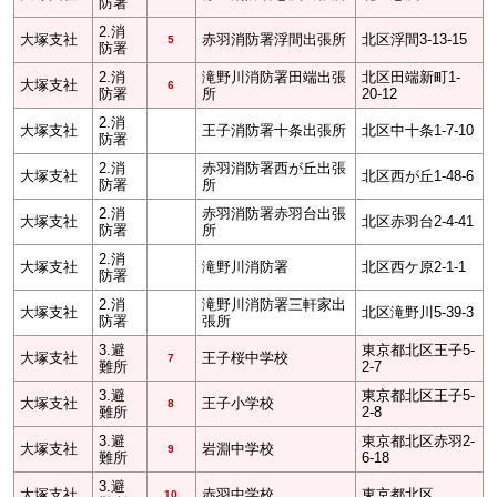
防署
2.消
大塚支社
赤羽消防署浮間出張所
北区浮間3-13-15
5
防署
2.消
滝野川消防署田端出張
北区田端新町1-
大塚支社
6
防署
所
20-12
2.消
大塚支社
王子消防署十条出張所
北区中十条1-7-10
防署
2.消
赤羽消防署西が丘出張
大塚支社
北区西が丘1-48-6
防署
所
2.消
赤羽消防署赤羽台出張
大塚支社
北区赤羽台2-4-41
防署
所
2.消
大塚支社
滝野川消防署
北区西ケ原2-1-1
防署
2.消
滝野川消防署三軒家出
大塚支社
北区滝野川5-39-3
防署
張所
3.避
東京都北区王子5-
大塚支社
王子桜中学校
7
難所
2-7
3.避
東京都北区王子5-
大塚支社
王子小学校
8
難所
2-8
3.避
東京都北区赤羽2-
大塚支社
岩淵中学校
9
難所
6-18
3.避
大塚支社
赤羽中学校
東京都北区
10