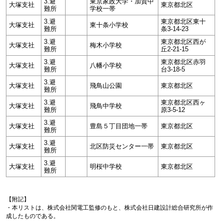
3.避
東京家政大学・加賀中
大塚支社
東京都北区
難所
学校一帯
3.避
東京都北区東十
大塚支社
東十条小学校
難所
条3-14-23
3.避
東京都北区西が
大塚支社
梅木小学校
難所
丘2-21-15
3.避
東京都北区赤羽
大塚支社
八幡小学校
難所
台3-18-5
3.避
大塚支社
飛鳥山公園
東京都北区
難所
3.避
東京都北区西ヶ
大塚支社
飛鳥中学校
難所
原3-5-12
3.避
大塚支社
豊島５丁目団地一帯
東京都北区
難所
3.避
大塚支社
北区防災センター一帯
東京都北区
難所
3.避
大塚支社
明桜中学校
東京都北区
難所
【附記】
・本リストは、株式会社関電工監修のもと、株式会社日建設計総合研究所が作
成したものである。