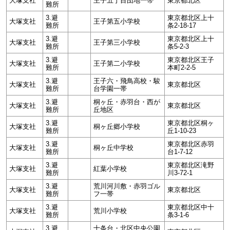
大塚支社
王子五丁目団地一帯
東京都北区
難所
3.避
東京都北区上十
大塚支社
王子第五小学校
難所
条2-18-17
3.避
東京都北区上十
大塚支社
王子第三小学校
難所
条5-2-3
3.避
東京都北区王子
大塚支社
王子第二小学校
難所
本町2-2-5
3.避
王子六・飛鳥高校・駿
大塚支社
東京都北区
難所
台学園一帯
3.避
桐ヶ丘・赤羽台・西が
大塚支社
東京都北区
難所
丘地区
3.避
東京都北区桐ヶ
大塚支社
桐ヶ丘郷小学校
難所
丘1-10-23
3.避
東京都北区赤羽
大塚支社
桐ヶ丘中学校
難所
台1-7-12
3.避
東京都北区滝野
大塚支社
紅葉小学校
難所
川3-72-1
3.避
荒川河川敷・赤羽ゴル
大塚支社
東京都北区
難所
フ一帯
3.避
東京都北区中十
大塚支社
荒川小学校
難所
条3-1-6
3.避
十条台・北区中央公園