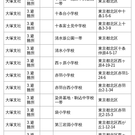
大塚支社
東京都北区
難所
一帯
3.避
東京都北区中十
大塚支社
十条台小学校
難所
条1-5-6
3.避
東京都北区上十
大塚支社
十条富士見中学校
難所
条3-3-9
3.避
大塚支社
清水坂公園一帯
東京都北区
難所
3.避
東京都北区十条
大塚支社
清水小学校
難所
仲原4-5-17
3.避
東京都北区西ヶ
大塚支社
西ヶ原小学校
難所
原4-19-21
3.避
東京都北区赤羽1-
大塚支社
赤羽小学校
難所
24-6
3.避
東京都北区赤羽
大塚支社
赤羽台西小学校
難所
台2-1-34
3.避
染井墓地・駒込中学校
大塚支社
東京都北区
難所
一帯
3.避
東京都北区赤羽
大塚支社
袋小学校
難所
北2-15-3
3.避
東京都北区西が
大塚支社
第三岩淵小学校
難所
丘1-12-14
3.避
東京都北区西ヶ