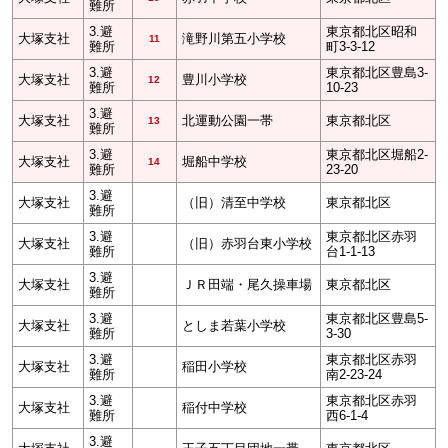
難所
3.避
東京都北区昭和
大塚支社
滝野川第五小学校
11
難所
町3-3-12
3.避
東京都北区豊島3-
大塚支社
豊川小学校
12
難所
10-23
3.避
大塚支社
北運動公園一帯
東京都北区
13
難所
3.避
東京都北区堀船2-
大塚支社
堀船中学校
14
難所
23-20
3.避
大塚支社
（旧）清至中学校
東京都北区
難所
3.避
東京都北区赤羽
大塚支社
（旧）赤羽台東小学校
難所
台1-1-13
3.避
大塚支社
ＪＲ田端・尾久操車場
東京都北区
難所
3.避
東京都北区豊島5-
大塚支社
としま若葉小学校
難所
3-30
3.避
東京都北区赤羽
大塚支社
稲田小学校
難所
南2-23-24
3.避
東京都北区赤羽
大塚支社
稲付中学校
難所
西6-1-4
3.避