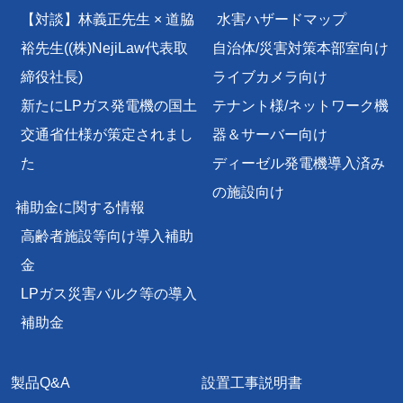
【対談】林義正先生 × 道脇
水害ハザードマップ
裕先生
((株)NejiLaw代表取
自治体/災害対策本部室向け
締役社長)
ライブカメラ向け
新たにLPガス発電機の国土
テナント様/
ネットワーク機
交通省仕様が策定されまし
器＆サーバー向け
た
ディーゼル発電機導入済み
の施設向け
補助金に関する情報
高齢者施設等向け導入補助
金
LPガス災害バルク等の導入
補助金
製品Q&A
設置工事説明書