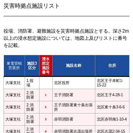
災害時拠点施設リスト
役場、消防署、避難施設を災害時拠点施設とする。深さ2m
以上の浸水想定施設については、地図上及びリストに番号
を記載。
浸水
東電管轄
施設3
想定
施設名称
住所
営業所
区分
施設
番号
1.役
北区王子本町1-
大塚支社
北区役所
場
15-22
2.消
大塚支社
王子消防署
北区王子4-28-1
1
防署
2.消
王子消防署東十条出張
大塚支社
北区東十条3-6-6
2
防署
所
2.消
大塚支社
赤羽消防署
北区赤羽南1-10-4
3
防署
2.消
大塚支社
赤羽消防署志茂出張所
北区志茂2-34-15
4